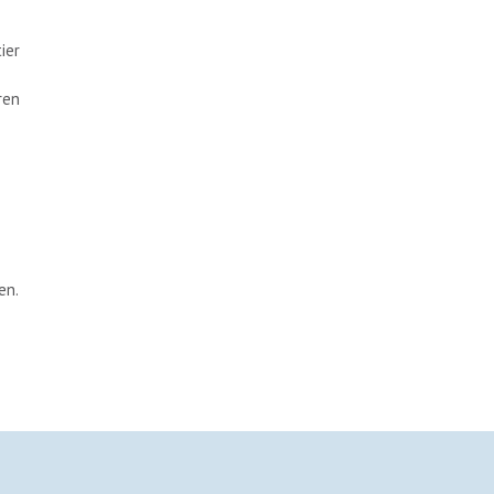
ier
ren
en.