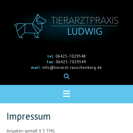
Skip
to
content
tel:
06425-7029548
fax:
06425-7029549
mail:
info@tierarzt-rauschenberg.de
Impressum
Angaben gemäß § 5 TMG