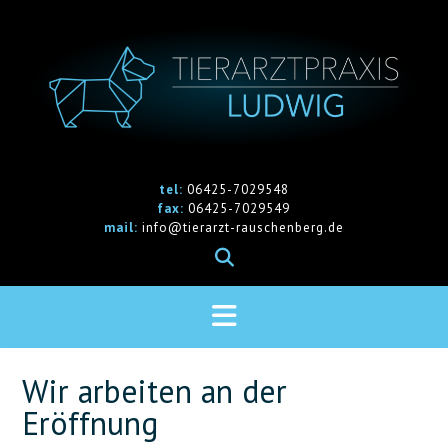
Skip
to
content
tel:
06425-7029548
fax:
06425-7029549
mail:
info@tierarzt-rauschenberg.de
Wir arbeiten an der
Eröffnung