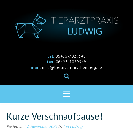
Skip
to
content
tel:
06425-7029548
fax:
06425-7029549
mail:
info@tierarzt-rauschenberg.de
Kurze Verschnaufpause!
Posted on
17. November 2023
by
Lia Ludwig